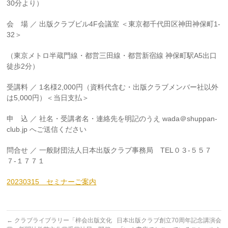
30分より）
会 場 ／ 出版クラブビル4F会議室 ＜東京都千代田区神田神保町1-
32＞
（東京メトロ半蔵門線・都営三田線・都営新宿線 神保町駅A5出口
徒歩2分）
受講料 ／ 1名様2,000円（資料代含む・出版クラブメンバー社以外
は5,000円）＜当日支払＞
申 込 ／ 社名・受講者名・連絡先を明記のうえ wada＠shuppan-
club.jp へご送信ください
問合せ ／ 一般財団法人日本出版クラブ事務局 TEL０３-５５７
７-１７７１
20230315 セミナーご案内
←
クラブライブラリー「梓会出版文化
日本出版クラブ創立70周年記念講演会