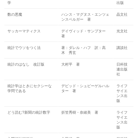
学
出版
数の悪魔
ハンス・マグヌス・エンツェ
晶文社
ンスベルガー 著
サッカーマティクス
デイヴィッド・サンプター
光文社
著
統計でウソをつく法
著：ダレル・ハフ 訳：高
講談社
木 秀玄
統計のはなし 改訂版
大村平 著
日科技
連出版
社
統計学はときにセクシーな
デビッド・シュピーゲルハル
ライフ
学問である
ター 著
サイエ
ンス出
版
どう読む?新聞の統計数字
折笠秀樹・奈緒美 著
ライフ
サイエ
ンス出
版