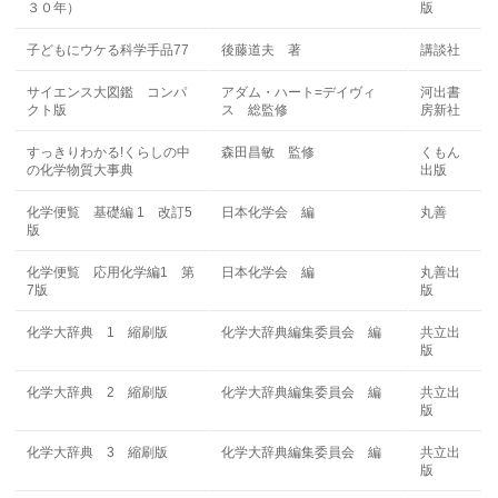
３０年）
版
子どもにウケる科学手品77
後藤道夫 著
講談社
サイエンス大図鑑 コンパ
アダム・ハート=デイヴィ
河出書
クト版
ス 総監修
房新社
すっきりわかる!くらしの中
森田昌敏 監修
くもん
の化学物質大事典
出版
化学便覧 基礎編 1 改訂5
日本化学会 編
丸善
版
化学便覧 応用化学編1 第
日本化学会 編
丸善出
7版
版
化学大辞典 1 縮刷版
化学大辞典編集委員会 編
共立出
版
化学大辞典 2 縮刷版
化学大辞典編集委員会 編
共立出
版
化学大辞典 3 縮刷版
化学大辞典編集委員会 編
共立出
版