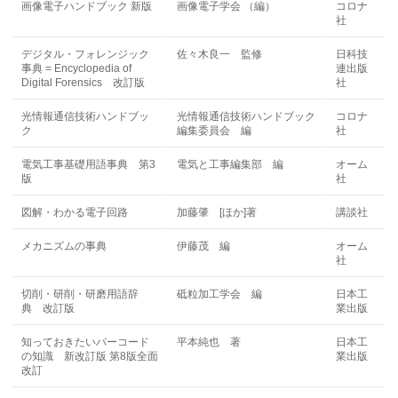
画像電子ハンドブック 新版
画像電子学会 （編）
コロナ
社
デジタル・フォレンジック
佐々木良一 監修
日科技
事典 = Encyclopedia of
連出版
Digital Forensics 改訂版
社
光情報通信技術ハンドブッ
光情報通信技術ハンドブック
コロナ
ク
編集委員会 編
社
電気工事基礎用語事典 第3
電気と工事編集部 編
オーム
版
社
図解・わかる電子回路
加藤肇 [ほか]著
講談社
メカニズムの事典
伊藤茂 編
オーム
社
切削・研削・研磨用語辞
砥粒加工学会 編
日本工
典 改訂版
業出版
知っておきたいバーコード
平本純也 著
日本工
の知識 新改訂版 第8版全面
業出版
改訂