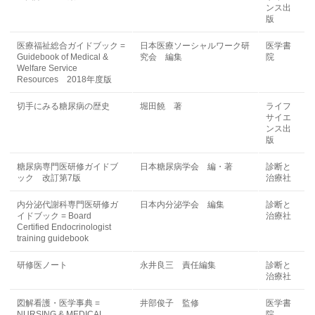
ンス出
版
医療福祉総合ガイドブック =
日本医療ソーシャルワーク研
医学書
Guidebook of Medical &
究会 編集
院
Welfare Service
Resources 2018年度版
切手にみる糖尿病の歴史
堀田饒 著
ライフ
サイエ
ンス出
版
糖尿病専門医研修ガイドブ
日本糖尿病学会 編・著
診断と
ック 改訂第7版
治療社
内分泌代謝科専門医研修ガ
日本内分泌学会 編集
診断と
イドブック = Board
治療社
Certified Endocrinologist
training guidebook
研修医ノート
永井良三 責任編集
診断と
治療社
図解看護・医学事典 =
井部俊子 監修
医学書
NURSING & MEDICAL
院