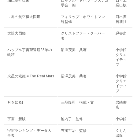
油圧基幹技術
日本フルードパワーシステム
日本工
学会 編
業出版
世界の航空機大図鑑
フィリップ・ホワイトマン
河出書
総監修
房新社
太陽大図鑑
クリストファー・クーパー
緑書房
著
ハッブル宇宙望遠鏡25年の
沼澤茂美 共著
小学館
軌跡
クリエ
イティ
ブ
火星の素顔 = The Real Mars
沼澤茂美 共著
小学館
クリエ
イティ
ブ
月を知る!
三品隆司 構成・文
岩崎書
店
宇宙 新版
池内了 監修
小学館
宇宙ランキング・データ大
布施哲治 監修
くもん
事典
出版