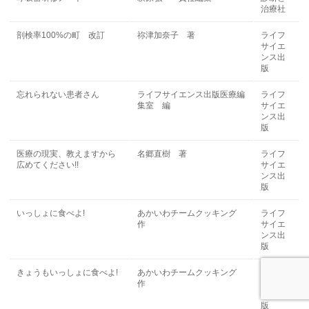
治療社
剖検率100%の町 改訂
祢津加奈子 著
ライフ
サイエ
ンス出
版
忘れられない患者さん
ライフサイエンス出版医療編
ライフ
集室 編
サイエ
ンス出
版
医療の現実、教えますから
名郷直樹 著
ライフ
広めてください!!
サイエ
ンス出
版
いっしょに食べよ!
あかいわチームクッキング
ライフ
作
サイエ
ンス出
版
きょうもいっしょに食べよ!
あかいわチームクッキング
ライフ
作
サイエ
ンス出
版