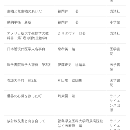
院
生物と無生物のあいだ
福岡伸一 著
講談社
動的平衡 新版
福岡伸一 著
小学館
アメリカ版大学生物学の教
D.サダヴァ 他著
講談社
科書 第1巻 (細胞生物学)
日本近現代医学人名事典
泉孝英 編
医学書
院
医学書院医学大辞典 第2版
伊藤正男 総編集
医学書
院
看護大事典 第2版
和田攻 総編集
医学書
院
世界の心臓を救った町
嶋康晃 著
ライフ
サイエ
ンス出
版
放射線災害と向き合って
福島県立医科大学附属病院被
ライフ
ばく医療班 編
サイエ