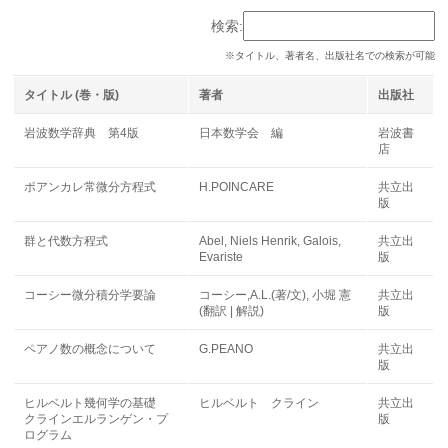
検索:
タイトル (巻・版)
著者
出版社
岩波数学辞典 第4版
日本数学会 編
岩波書
店
ポアンカレ常微分方程式
H.POINCARE
共立出
版
群と代数方程式
Abel, Niels Henrik, Galois,
共立出
Evariste
版
コーシー微分積分学要論
コーシー,A.L.(著/文), 小堀 憲
共立出
(翻訳 | 解説)
版
ペアノ数の概念について
G.PEANO
共立出
版
ヒルベルト幾何学の基礎
ヒルベルト クライン
共立出
クラインエルランゲン・プ
版
ログラム