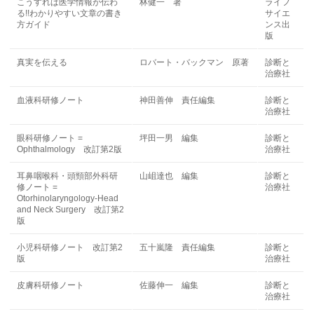
こうすれば医学情報が伝わ
林健一 著
ライフ
る!!わかりやすい文章の書き
サイエ
方ガイド
ンス出
版
真実を伝える
ロバート・バックマン 原著
診断と
治療社
血液科研修ノート
神田善伸 責任編集
診断と
治療社
眼科研修ノート =
坪田一男 編集
診断と
Ophthalmology 改訂第2版
治療社
耳鼻咽喉科・頭頸部外科研
山岨達也 編集
診断と
修ノート =
治療社
Otorhinolaryngology-Head
and Neck Surgery 改訂第2
版
小児科研修ノート 改訂第2
五十嵐隆 責任編集
診断と
版
治療社
皮膚科研修ノート
佐藤伸一 編集
診断と
治療社