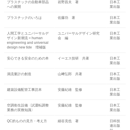
プラスチックの自動車部品
岩野昌夫 著
日本工
への展開
業出版
プラスチックのいろは
佐藤功 著
日本工
業出版
人間工学とユニバーサルデ
ユニバーサルデザイン研究
日本工
ザイン新潮流 = human
会 編
業出版
engineering and universal
design new tide 増補版
安心できる安全のための本
イーエス技研 共著
日本工
業出版
渦流量計の創造
山﨑弘郎 共著
日本工
業出版
建築設備配管工事読本
安藤紀雄 監修
日本工
業出版
空調衛生設備〈試運転調整
安藤紀雄 監修
日本工
業務の実務知識〉
業出版
QC的ものの見方・考え方
細谷克也 著
日科技
連出版