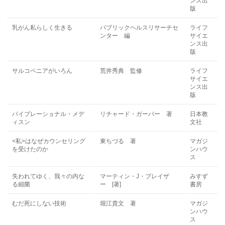
ンス出
版
乳がん私らしく生きる
パブリックヘルスリサーチセ
ライフ
ンター 編
サイエ
ンス出
版
サルコペニアがいろん
荒井秀典 監修
ライフ
サイエ
ンス出
版
バイブレーショナル・メデ
リチャード・ガーバー 著
日本教
ィスン
文社
<私>はなぜカウンセリング
東ちづる 著
マガジ
を受けたのか
ンハウ
ス
失われてゆく、我々の内な
マーティン・J・ブレイザ
みすず
る細菌
ー [著]
書房
むだ死にしない技術
堀江貴文 著
マガジ
ンハウ
ス