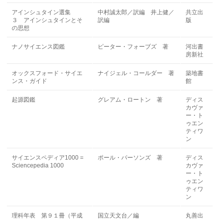
アインシュタイン選集
中村誠太郎／訳編 井上健／
共立出
３ アインシュタインとそ
訳編
版
の思想
ナノサイエンス図鑑
ピーター・フォーブズ 著
河出書
房新社
オックスフォード・サイエ
ナイジェル・コールダー 著
築地書
ンス・ガイド
館
起源図鑑
グレアム・ロートン 著
ディス
カヴァ
ー・ト
ゥエン
ティワ
ン
サイエンスペディア1000 =
ポール・パーソンズ 著
ディス
Sciencepedia 1000
カヴァ
ー・ト
ゥエン
ティワ
ン
理科年表 第９１冊（平成
国立天文台／編
丸善出