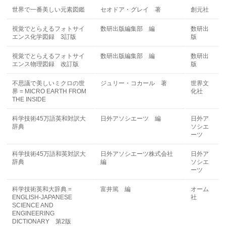
世界で一番美しい元素図鑑
セオドア・グレイ 著
創元社
視覚でとらえるフォトサイ
数研出版編集部 編
数研出
エンス化学図録 3訂版
版
視覚でとらえるフォトサイ
数研出版編集部 編
数研出
エンス物理図録 改訂版
版
不思議で美しいミクロの世
ジュリー・コカール 著
世界文
界 = MICRO EARTH FROM
化社
THE INSIDE
科学技術45万語英和対訳大
日外アソシエーツ 編
日外ア
辞典
ソシエ
ーツ
科学技術45万語和英対訳大
日外アソシエーツ株式会社
日外ア
辞典
編
ソシエ
ーツ
科学技術英和大辞典 =
富井篤 編
オーム
ENGLISH-JAPANESE
社
SCIENCE AND
ENGINEERING
DICTIONARY 第2版