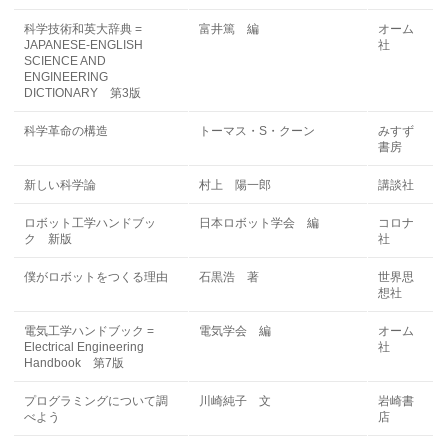
科学技術和英大辞典 =
富井篤 編
オーム
JAPANESE-ENGLISH
社
SCIENCE AND
ENGINEERING
DICTIONARY 第3版
科学革命の構造
トーマス・S・クーン
みすず
書房
新しい科学論
村上 陽一郎
講談社
ロボット工学ハンドブッ
日本ロボット学会 編
コロナ
ク 新版
社
僕がロボットをつくる理由
石黒浩 著
世界思
想社
電気工学ハンドブック =
電気学会 編
オーム
Electrical Engineering
社
Handbook 第7版
プログラミングについて調
川崎純子 文
岩崎書
べよう
店