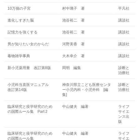
10万個の子宮
村中璃子 著
平凡社
進化しすぎた脳
池谷裕二 著
講談社
記憶力を強くする
池谷裕二 著
講談社
男が知りたい女のからだ
河野美香 著
講談社
毒物雑学事典
大木幸介 著
講談社
新小児薬用量 改訂第8版
岡明 編集
診断と
治療社
小児科当直医マニュアル
神奈川県立こども医療センタ
診断と
改訂第14版
ー小児内科・小児外科 [編
治療社
集]
臨床研究と疫学研究のため
中山健夫 編著
ライフ
の国際ルール集 Part 2
サイエ
ンス出
版
臨床研究と疫学研究のため
中山健夫 編著
ライフ
の国際ルール集
サイエ