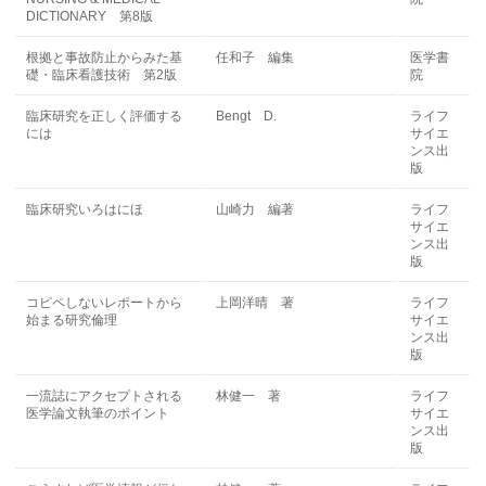
DICTIONARY 第8版
根拠と事故防止からみた基
任和子 編集
医学書
礎・臨床看護技術 第2版
院
臨床研究を正しく評価する
Bengt D.
ライフ
には
サイエ
ンス出
版
臨床研究いろはにほ
山崎力 編著
ライフ
サイエ
ンス出
版
コピペしないレポートから
上岡洋晴 著
ライフ
始まる研究倫理
サイエ
ンス出
版
一流誌にアクセプトされる
林健一 著
ライフ
医学論文執筆のポイント
サイエ
ンス出
版