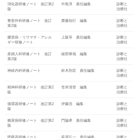
消化器研修ノート 改訂第2
中島淳 責任編集
診断と
版
治療社
整形外科研修ノート 改訂
齋藤知行 編集
診断と
第2版
治療社
膠原病・リウマチ・アレル
上阪等 責任編集
診断と
ギー研修ノート
治療社
産婦人科研修ノート 改訂
綾部琢哉 編集
診断と
第2版
治療社
神経内科研修ノート
鈴木則宏 責任編集
診断と
治療社
精神科研修ノート 改訂第2
笠井清登 編集
診断と
版
治療社
循環器研修ノート 改訂第2
伊藤浩 編集
診断と
版
治療社
糖尿病研修ノート 改訂第2
門脇孝 責任編集
診断と
版
治療社
呼吸器研修ノート
萩原弘一 責任編集
診断と