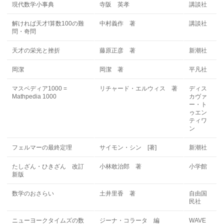
現代数学小事典
寺阪 英孝
講談社
解ければ天才!算数100の難
中村義作 著
講談社
問・奇問
天才の栄光と挫折
藤原正彦 著
新潮社
岡潔
岡潔 著
平凡社
マスペディア1000 =
リチャード・エルウィス 著
ディス
Mathpedia 1000
カヴァ
ー・ト
ゥエン
ティワ
ン
フェルマーの最終定理
サイモン・シン [著]
新潮社
たしざん・ひきざん 改訂
小林敢治郎 著
小学館
新版
数学のおさらい
土井里香 著
自由国
民社
ニューヨークタイムズの数
ジーナ・コラータ 編
WAVE