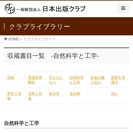
クラブライブラリー
HOME
»
クラブライブラリー
収蔵書目一覧 -自然科学と工学-
芸術
荒俣宏寄
子どもた
自然科学
社会の成
世界を見
贈本
ちへ
と工学
り立ち
渡す
哲学と宗
文学と言
本の本
未分類
ALL
教
葉
自然科学と工学